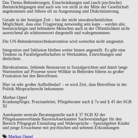
Das Thema Behinderungen, Einschränkungen und (auch psychische)
Beeinträchtigungen sind nach wie vor nicht in der Mitte der Gesellschaft
angekommen und führen oft zu Ausgrenzung und Diskriminierung.
Gerade in der heutigen Zeit – bei der nicht unwahrscheinlichen
Möglichkeit, dass eine Triagierung notwendig sein kann – werden alte,
beeinträchtigte und behinderte Menschen auch in der Öffentlichkeit nicht
ausreichend als schützenswert dargestellt und wahrgenommen.
Die UN-Behindertenrechtskonvention wird weiterhin nicht umgesetzt.
Integration und Inklusion bleiben weiter hinten angestellt. Es gibt eine
Tendenz zu Parallelgesellschaften in Werkstätten, Einrichtungen und
ähnlichem.
Bürokratismus, fehlende Ressourcen in Sozialgerichten und damit lange
Wartezeiten auf Prozesse sowie Willkür in Behörden führen zu großer
Frustration bei den Betroffenen.
Hier ist sehr großer Aufholbedarf – es wird Zeit, dass Betroffene in der
Politik Mitspracherecht bekommen.
Markus Oppel
Krankenpfleger, Praxisanleiter, Pflegeberater nach § 7a und § 45 des SGB
XI
Anerkannte neutrale Beratungsstelle nach § 37 SGB XI der
Pflegekassenverbände BayernsAnerkannter Sachverständiger für den
Bereich Pflegegrad Einstufung und Widersprüche – Spezialgebiet Kinder
und junge Erwachsene mit psychischen und seltenen Erkrankungen
Markus Oppel