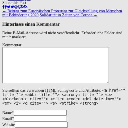
Share this Post
Navigation
←
Beitrag zum Europäischen Protesttag zur Gleichstellung von Menschen
(Beiträge)
mit Behinderung 2020
Solidarität in Zeiten von Corona
→
Hinterlasse einen
Kommentar
Deine E-Mail-Adresse wird nicht veröffentlicht.
Erforderliche Felder sind
mit
*
markiert
Kommentar
<a href=""
Sie sollten das verwenden
HTML
Schlagworte und Attribute:
title=""> <abbr title=""> <acronym title=""> <b>
<blockquote cite=""> <cite> <code> <del datetime="">
<em> <i> <q cite=""> <s> <strike> <strong>
Name
*
Email
*
Website