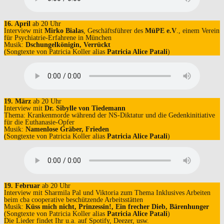
16. April
ab 20 Uhr
Interview mit
Mirko Bialas
, Geschäftsführer des
MüPE e.V
., einem Verein
für Psychiatrie-Erfahrene in München
Musik:
Dschungelkönigin,
Verrückt
(Songtexte von Patricia Koller alias
Patricia Alice Patali
)
19. März
ab 20 Uhr
Interview mit
Dr. Sibylle von Tiedemann
Thema: Krankenmorde während der NS-Diktatur und die Gedenkinitiative
für die Euthanasie-Opfer
Musik:
Namenlose Gräber, Frieden
(Songtexte von Patricia Koller alias
Patricia Alice Patali
)
19. Februar
ab 20 Uhr
Interview mit Sharmila Pal und Viktoria zum Thema Inklusives Arbeiten
beim cba cooperative beschützende Arbeitsstätten
Musik:
Küss mich nicht, Prinzessin!, Ein frecher Dieb, Bärenhunger
(Songtexte von Patricia Koller alias
Patricia Alice Patali
)
Die Lieder findet Ihr u.a. auf Spotify, Deezer, usw.