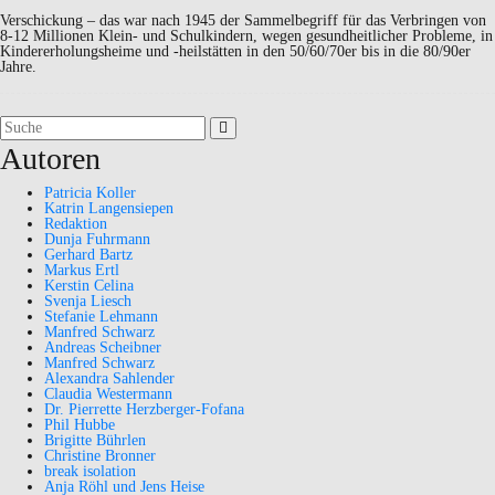
Verschickung – das war nach 1945 der Sammelbegriff für das Verbringen von
8-12 Millionen Klein- und Schulkindern, wegen gesundheitlicher Probleme, in
Kindererholungsheime und -heilstätten in den 50/60/70er bis in die 80/90er
Jahre.
Suchergebnis
für:
Autoren
Patricia Koller
Katrin Langensiepen
Redaktion
Dunja Fuhrmann
Gerhard Bartz
Markus Ertl
Kerstin Celina
Svenja Liesch
Stefanie Lehmann
Manfred Schwarz
Andreas Scheibner
Manfred Schwarz
Alexandra Sahlender
Claudia Westermann
Dr. Pierrette Herzberger-Fofana
Phil Hubbe
Brigitte Bührlen
Christine Bronner
break isolation
Anja Röhl und Jens Heise