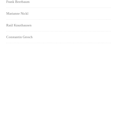
Frank Beerbaum
Marianne Nickl
Raúl Krauthausen
Constantin Grosch
Laura Mench
Kornelia Wagner
Markus Oppel
UNgehindert
Andre Thiel
Wolfgang Mederle