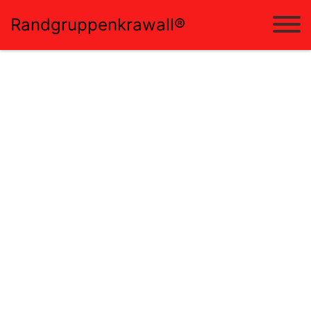
Randgruppenkrawall®