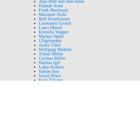
Anja Röhl und Jens Heise
Hannah Aram
Frank Beerbaum
Marianne Nickl
Raúl Krauthausen
Constantin Grosch
Laura Mench
Kornelia Wagner
Markus Oppel
UNgehindert
Andre Thiel
Wolfgang Mederle
Tobias Müller
Corinna Rüffer
Markus Igel
Lukas Krämer
Sabine Jaye
Social Peace
Katja Efinger
Ulrike Follardt
MUCSL
Kristina Tausch
Kassandra Ruhm
Prof. Dr. Klaus Weber
Dr. Gregor Schlicksbier
Martin Haertle
Incluencer against ABA
Tobias Müller
Stefanie Amonat
Beate Jenkner
Gaby Kölbl-Schuberth
Brigitte Ziegler