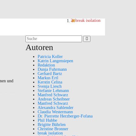
break isolation
Suchergebnis
für:
Autoren
Patricia Koller
Katrin Langensiepen
Redaktion
Dunja Fuhrmann
Gerhard Bartz
Markus Ertl
nnen und
Kerstin Celina
Svenja Liesch
Stefanie Lehmann
Manfred Schwarz
Andreas Scheibner
Manfred Schwarz
Alexandra Sahlender
Claudia Westermann
Dr. Pierrette Herzberger-Fofana
Phil Hubbe
Brigitte Bührlen
Christine Bronner
break isolation