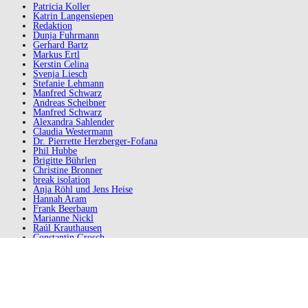
Patricia Koller
Katrin Langensiepen
Redaktion
Dunja Fuhrmann
Gerhard Bartz
Markus Ertl
Kerstin Celina
Svenja Liesch
Stefanie Lehmann
Manfred Schwarz
Andreas Scheibner
Manfred Schwarz
Alexandra Sahlender
Claudia Westermann
Dr. Pierrette Herzberger-Fofana
Phil Hubbe
Brigitte Bührlen
Christine Bronner
break isolation
Anja Röhl und Jens Heise
Hannah Aram
Frank Beerbaum
Marianne Nickl
Raúl Krauthausen
Constantin Grosch
Laura Mench
Kornelia Wagner
Markus Oppel
UNgehindert
Andre Thiel
Wolfgang Mederle
Tobias Müller