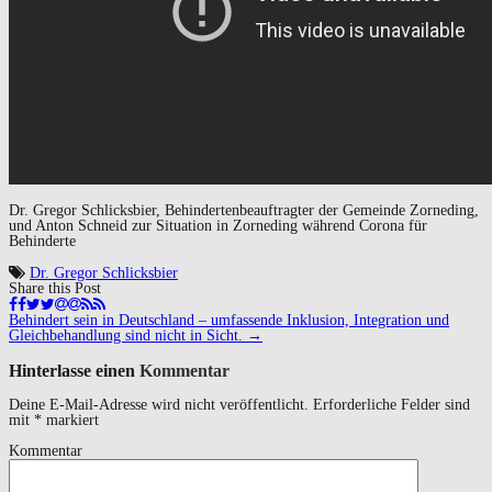
Dr. Gregor Schlicksbier, Behindertenbeauftragter der Gemeinde Zorneding,
und Anton Schneid zur Situation in Zorneding während Corona für
Behinderte
Dr. Gregor Schlicksbier
Share this Post
Navigation
Behindert sein in Deutschland – umfassende Inklusion, Integration und
(Beiträge)
Gleichbehandlung sind nicht in Sicht.
→
Hinterlasse einen
Kommentar
Deine E-Mail-Adresse wird nicht veröffentlicht.
Erforderliche Felder sind
mit
*
markiert
Kommentar