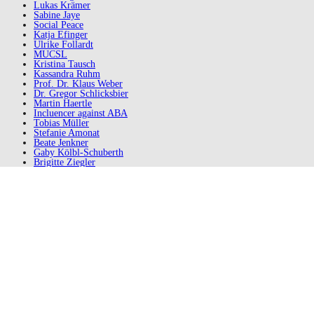
Lukas Krämer
Sabine Jaye
Social Peace
Katja Efinger
Ulrike Follardt
MUCSL
Kristina Tausch
Kassandra Ruhm
Prof. Dr. Klaus Weber
Dr. Gregor Schlicksbier
Martin Haertle
Incluencer against ABA
Tobias Müller
Stefanie Amonat
Beate Jenkner
Gaby Kölbl-Schuberth
Brigitte Ziegler
Constanze Kobell
Eva Apfl
audifono
anonym
Copyright: Patricia Koller · · · ·
Impressum/Datenschutz
Accessibility
B&C
Contrasts Dark
Contrasts White
Stop Movement
Readable Font
Underline Links
A
A
A