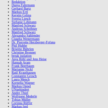
Redaktion
Dunja Fuhrmann
Gerhard Bartz
Markus Ertl
Kerstin Celina
Svenja Liesch
Stefanie Lehmann
Manfred Schwarz
Andreas Scheibner
Manfred Schwarz
Alexandra Sahlender
Claudia Westermann
Dr. Pierrette Herzberger-Fofana
Phil Hubbe
Brigitte Bührlen
Christine Bronner
break isolation
Anja Röhl und Jens Heise
Hannah Aram
Frank Beerbaum
Marianne Nickl
Raúl Krauthausen
Constantin Grosch
Laura Mench
Kornelia Wagner
Markus Oppel
UNgehindert
Andre Thiel
Wolfgang Mederle
Tobias Müller
Corinna Rüffer
Markus Igel