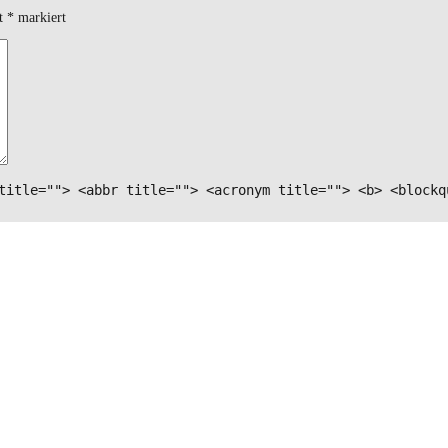
it
*
markiert
title=""> <abbr title=""> <acronym title=""> <b> <blockq
ten Kommentar speichern.