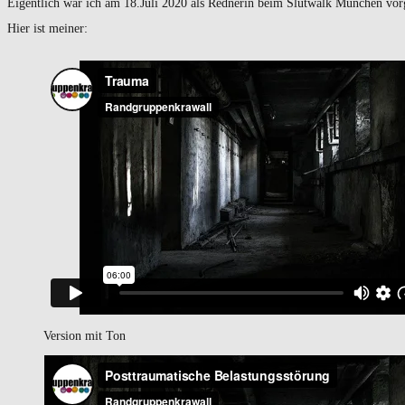
Eigentlich war ich am 18.Juli 2020 als Rednerin beim Slutwalk München vorg
Hier ist meiner:
Version mit Ton