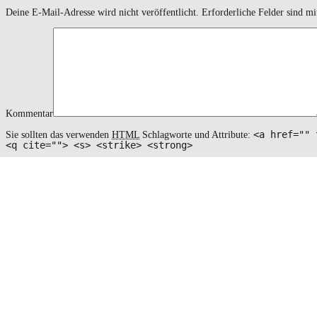
Deine E-Mail-Adresse wird nicht veröffentlicht.
Erforderliche Felder sind m
Kommentar
<a href="" 
Sie sollten das verwenden
HTML
Schlagworte und Attribute:
<q cite=""> <s> <strike> <strong>
Name
*
Email
*
Website
Name, E-Mail-Adresse und Website in diesem Browser für meinen nächs
Suchergebnis
für:
Autoren