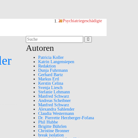
Psychiatriegeschädigte
Suchergebnis
für:
Autoren
ler
Patricia Koller
Katrin Langensiepen
Redaktion
Dunja Fuhrmann
Gerhard Bartz
Markus Ertl
Kerstin Celina
Svenja Liesch
Stefanie Lehmann
Manfred Schwarz
Andreas Scheibner
Manfred Schwarz
Alexandra Sahlender
Claudia Westermann
Dr. Pierrette Herzberger-Fofana
Phil Hubbe
Brigitte Bührlen
Christine Bronner
break isolation