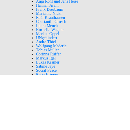
Anja Röhl und Jens Heise
Hannah Aram
Frank Beerbaum
Marianne Nickl
Raúl Krauthausen
Constantin Grosch
Laura Mench
Kornelia Wagner
Markus Oppel
UNgehindert
Andre Thiel
Wolfgang Mederle
Tobias Müller
Corinna Rüffer
Markus Igel
Lukas Krämer
Sabine Jaye
Social Peace
Katja Efinger
Ulrike Follardt
MUCSL
Kristina Tausch
Kassandra Ruhm
Prof. Dr. Klaus Weber
Dr. Gregor Schlicksbier
Martin Haertle
Incluencer against ABA
Tobias Müller
Stefanie Amonat
Beate Jenkner
Gaby Kölbl-Schuberth
Brigitte Ziegler