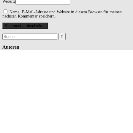
Website
Name, E-Mail-Adresse und Website in diesem Browser für meinen
nächsten Kommentar speichern.
Suchergebnis
für:
Autoren
Patricia Koller
Katrin Langensiepen
Redaktion
Dunja Fuhrmann
Gerhard Bartz
Markus Ertl
Kerstin Celina
Svenja Liesch
Stefanie Lehmann
Manfred Schwarz
Andreas Scheibner
Manfred Schwarz
Alexandra Sahlender
Claudia Westermann
Dr. Pierrette Herzberger-Fofana
Phil Hubbe
Brigitte Bührlen
Christine Bronner
break isolation