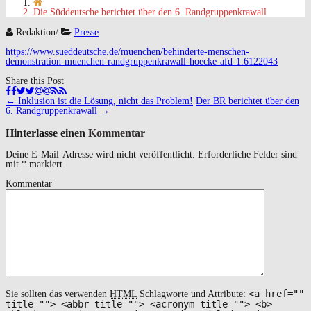
Die Süddeutsche berichtet über den 6. Randgruppenkrawall
Redaktion
/
Presse
https://www.sueddeutsche.de/muenchen/behinderte-menschen-
demonstration-muenchen-randgruppenkrawall-hoecke-afd-1.6122043
Share this Post
Navigation
←
Inklusion ist die Lösung, nicht das Problem!
Der BR berichtet über den
(Beiträge)
6. Randgruppenkrawall
→
Hinterlasse einen
Kommentar
Deine E-Mail-Adresse wird nicht veröffentlicht.
Erforderliche Felder sind
mit
*
markiert
Kommentar
<a href=""
Sie sollten das verwenden
HTML
Schlagworte und Attribute:
title=""> <abbr title=""> <acronym title=""> <b>