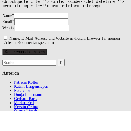
<blockquote cite=""> <cite> <code> <del datetime="">
<em> <i> <q cite=""> <s> <strike> <strong>
Name
*
Email
*
Website
Name, E-Mail-Adresse und Website in diesem Browser für meinen
nächsten Kommentar speichern.
Suchergebnis
für:
Autoren
Patricia Koller
Katrin Langensiepen
Redaktion
Dunja Fuhrmann
Gerhard Bartz
Markus Ertl
Kerstin Celina
Svenja Liesch
Stefanie Lehmann
Manfred Schwarz
Andreas Scheibner
Manfred Schwarz