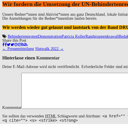
Wir fordern die Umsetzung der UN-Behindertenre
Unsere Redner*innen sind Aktivist*innen aus ganz Deutschland, lokale Initiat
Die Anmeldungen für die Redner*innenliste laufen bereits.
Wir werden wieder gut gelaunt und lautstark von der Band 
Behindertenprotest
Demonstration
Patricia Koller
Randgruppenkrawall
Redak
Share this Post
Navigation
←
Pressemitteilung
Slutwalk 2022
→
(Beiträge)
Hinterlasse einen
Kommentar
Deine E-Mail-Adresse wird nicht veröffentlicht.
Erforderliche Felder sind m
Kommentar
<a href="" 
Sie sollten das verwenden
HTML
Schlagworte und Attribute:
<q cite=""> <s> <strike> <strong>