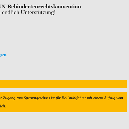
UN-Behindertenrechtskonvention
.
 endlich Unterstützung!
gen.
r Zugang zum Sperrengeschoss ist für Rollstuhlfahrer mit einem Aufzug vom
lich
.