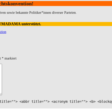
chtskonvention!
iven sowie bekannte Politiker*innen diverser Parteien.
DRUMADAMA unterstützt.
tion
it
*
markiert
title=""> <abbr title=""> <acronym title=""> <b> <blockq