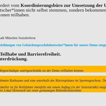
ördert vom
Koordinierungsbüro zur Umsetzung der 
tscher*innen nicht selbst stemmen, sondern bekommen
onen teilhaben.
fehlungen von Gebärdensprachdolmetscher*innen für unsere Demo entge
Teilhabe und Barrierefreiheit.
nterdrückung.
Hörgeschädigte uneingeschränkt an der Demo teilhaben können.
rühmten Rathauses und eine unterhalb des Marienplatzes im Sperrengeschoss. De
keller ist für Rollifahrer ebenfalls mit einem Aufzug (in der Seitenstraße) mög
reie Lokal Heimwerk mit einer geräumigen Behindertentoilette.