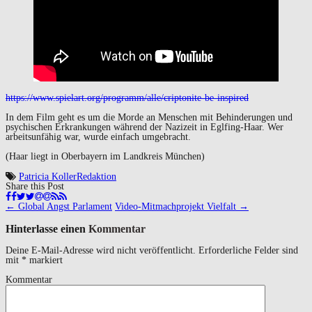
https://www.spielart.org/programm/alle/criptonite-be-inspired
In dem Film geht es um die Morde an Menschen mit Behinderungen und
psychischen Erkrankungen während der Nazizeit in Eglfing-Haar. Wer
arbeitsunfähig war, wurde einfach umgebracht.
(Haar liegt in Oberbayern im Landkreis München)
Patricia Koller
Redaktion
Share this Post
Navigation
←
Global Angst Parlament
Video-Mitmachprojekt Vielfalt
→
(Beiträge)
Hinterlasse einen
Kommentar
Deine E-Mail-Adresse wird nicht veröffentlicht.
Erforderliche Felder sind
mit
*
markiert
Kommentar