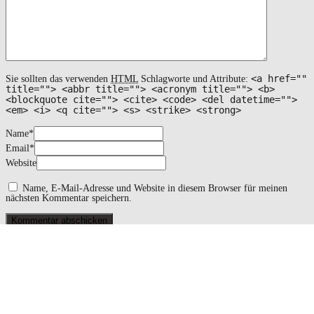
<a href=""
Sie sollten das verwenden
HTML
Schlagworte und Attribute:
title=""> <abbr title=""> <acronym title=""> <b>
<blockquote cite=""> <cite> <code> <del datetime="">
<em> <i> <q cite=""> <s> <strike> <strong>
Name
*
Email
*
Website
Name, E-Mail-Adresse und Website in diesem Browser für meinen
nächsten Kommentar speichern.
Suchergebnis
für:
Autoren
Patricia Koller
Katrin Langensiepen
Redaktion