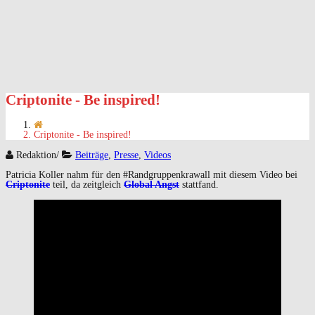
Criptonite - Be inspired!
Criptonite - Be inspired!
Redaktion
/
Beiträge
,
Presse
,
Videos
Patricia Koller nahm für den #Randgruppenkrawall mit diesem Video bei
Criptonite
teil, da zeitgleich
Global Angst
stattfand.