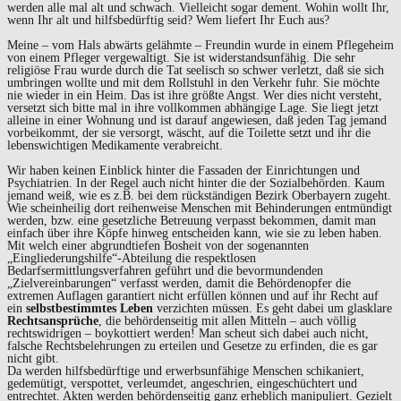
werden alle mal alt und schwach. Vielleicht sogar dement. Wohin wollt Ihr,
wenn Ihr alt und hilfsbedürftig seid? Wem liefert Ihr Euch aus?
Meine – vom Hals abwärts gelähmte – Freundin wurde in einem Pflegeheim
von einem Pfleger vergewaltigt. Sie ist widerstandsunfähig. Die sehr
religiöse Frau wurde durch die Tat seelisch so schwer verletzt, daß sie sich
umbringen wollte und mit dem Rollstuhl in den Verkehr fuhr. Sie möchte
nie wieder in ein Heim. Das ist ihre größte Angst. Wer dies nicht versteht,
versetzt sich bitte mal in ihre vollkommen abhängige Lage. Sie liegt jetzt
alleine in einer Wohnung und ist darauf angewiesen, daß jeden Tag jemand
vorbeikommt, der sie versorgt, wäscht, auf die Toilette setzt und ihr die
lebenswichtigen Medikamente verabreicht.
Wir haben keinen Einblick hinter die Fassaden der Einrichtungen und
Psychiatrien. In der Regel auch nicht hinter die der Sozialbehörden. Kaum
jemand weiß, wie es z.B. bei dem rückständigen Bezirk Oberbayern zugeht.
Wie scheinheilig dort reihenweise Menschen mit Behinderungen entmündigt
werden, bzw. eine gesetzliche Betreuung verpasst bekommen, damit man
einfach über ihre Köpfe hinweg entscheiden kann, wie sie zu leben haben.
Mit welch einer abgrundtiefen Bosheit von der sogenannten
„Eingliederungshilfe“-Abteilung die respektlosen
Bedarfsermittlungsverfahren geführt und die bevormundenden
„Zielvereinbarungen“ verfasst werden, damit die Behördenopfer die
extremen Auflagen garantiert nicht erfüllen können und auf ihr Recht auf
ein
selbstbestimmtes Leben
verzichten müssen. Es geht dabei um glasklare
Rechtsansprüche
, die behördenseitig mit allen Mitteln – auch völlig
rechtswidrigen – boykottiert werden! Man scheut sich dabei auch nicht,
falsche Rechtsbelehrungen zu erteilen und Gesetze zu erfinden, die es gar
nicht gibt.
Da werden hilfsbedürftige und erwerbsunfähige Menschen schikaniert,
gedemütigt, verspottet, verleumdet, angeschrien, eingeschüchtert und
entrechtet. Akten werden behördenseitig ganz erheblich manipuliert. Gezielt