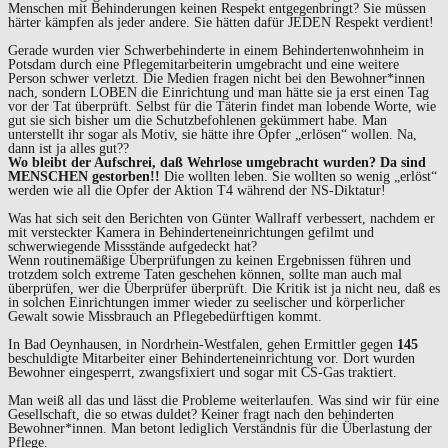
Menschen mit Behinderungen keinen Respekt entgegenbringt? Sie müssen
härter kämpfen als jeder andere. Sie hätten dafür JEDEN Respekt verdient!
Gerade wurden vier Schwerbehinderte in einem Behindertenwohnheim in
Potsdam durch eine Pflegemitarbeiterin umgebracht und eine weitere
Person schwer verletzt. Die Medien fragen nicht bei den Bewohner*innen
nach, sondern LOBEN die Einrichtung und man hätte sie ja erst einen Tag
vor der Tat überprüft. Selbst für die Täterin findet man lobende Worte, wie
gut sie sich bisher um die Schutzbefohlenen gekümmert habe. Man
unterstellt ihr sogar als Motiv, sie hätte ihre Opfer „erlösen“ wollen. Na,
dann ist ja alles gut??
Wo bleibt der Aufschrei, daß Wehrlose umgebracht wurden?
Da sind
MENSCHEN gestorben!!
Die wollten leben. Sie wollten so wenig „erlöst“
werden wie all die Opfer der Aktion T4 während der NS-Diktatur!
Was hat sich seit den Berichten von Günter Wallraff verbessert, nachdem er
mit versteckter Kamera in Behinderteneinrichtungen gefilmt und
schwerwiegende Missstände aufgedeckt hat?
Wenn routinemäßige Überprüfungen zu keinen Ergebnissen führen und
trotzdem solch extreme Taten geschehen können, sollte man auch mal
überprüfen, wer die Überprüfer überprüft. Die Kritik ist ja nicht neu, daß es
in solchen Einrichtungen immer wieder zu seelischer und körperlicher
Gewalt sowie Missbrauch an Pflegebedürftigen kommt.
In Bad Oeynhausen, in Nordrhein-Westfalen, gehen Ermittler gegen
145
beschuldigte Mitarbeiter einer Behinderteneinrichtung vor. Dort wurden
Bewohner eingesperrt, zwangsfixiert und sogar mit CS-Gas traktiert.
Man weiß all das und lässt die Probleme weiterlaufen. Was sind wir für eine
Gesellschaft, die so etwas duldet? Keiner fragt nach den behinderten
Bewohner*innen. Man betont lediglich Verständnis für die Überlastung der
Pflege.