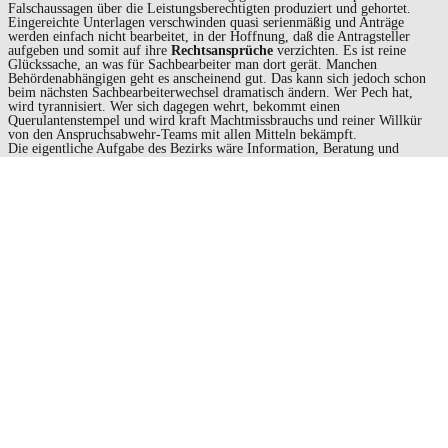
Falschaussagen über die Leistungsberechtigten produziert und gehortet.
Eingereichte Unterlagen verschwinden quasi serienmäßig und Anträge
werden einfach nicht bearbeitet, in der Hoffnung, daß die Antragsteller
aufgeben und somit auf ihre
Rechtsansprüche
verzichten. Es ist reine
Glückssache, an was für Sachbearbeiter man dort gerät. Manchen
Behördenabhängigen geht es anscheinend gut. Das kann sich jedoch schon
beim nächsten Sachbearbeiterwechsel dramatisch ändern. Wer Pech hat,
wird tyrannisiert. Wer sich dagegen wehrt, bekommt einen
Querulantenstempel und wird kraft Machtmissbrauchs und reiner Willkür
von den Anspruchsabwehr-Teams mit allen Mitteln bekämpft.
Die eigentliche Aufgabe des Bezirks wäre Information, Beratung und
individuelle Versorgung. Diese würde jedoch Arbeit bereiten und die
meisten der Sachbearbeiter*innen und deren Vorgesetzte beherrschen nicht
mal ihren Job, weil sie nur schlecht angelernt werden.
Während sich der Herr Bezirkstagspräsident in der Öffentlichkeit stets
prahlend als Wohltäter inszeniert, stinkt es ganz gewaltig hinter der Fassade.
Der Bezirk verprasst auf der einen Seite sinnlos Gelder wie z.B. aktuell
42.875 Euro
für ein Profi-Tennisspiel, was gar nicht zu seinen Aufgaben
gehört, aber auf der anderen Seite bekommen Menschen mit Behinderungen
die dringend benötigten Hilfen häufig nicht und müssen JAHRE erbittert
vor Gericht um ihre Rechtsansprüche kämpfen.
Ein bundesweit tätiger Assistenzdienst nennt den Bezirk „die schlimmste
Behörde Deutschlands“. Dem kann ich nicht widersprechen, denn hier
werden Menschen mit Behinderungen und psychischen Erkrankungen mit
voller Absicht in tiefste Verzweiflung getrieben. Ganz einfach, weil man es
kann.
Es gibt in ganz Bayern kein funktionierendes Beschwerdesystem!
Man
lässt es laufen und wenn es Tote gibt, dann waren es ja auch nur ein paar
Behinderte oder psychisch Kranke, nach denen keiner fragt. Man lobt dann
vermutlich auch weiterhin die „hervorragenden“ Mitarbeiter des Bezirks…