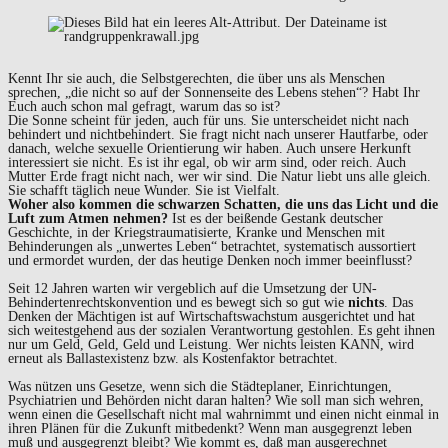
Kennt Ihr sie auch, die Selbstgerechten, die über uns als Menschen
sprechen, „die nicht so auf der Sonnenseite des Lebens stehen“? Habt Ihr
Euch auch schon mal gefragt, warum das so ist?
Die Sonne scheint für jeden, auch für uns. Sie unterscheidet nicht nach
behindert und nichtbehindert. Sie fragt nicht nach unserer Hautfarbe, oder
danach, welche sexuelle Orientierung wir haben. Auch unsere Herkunft
interessiert sie nicht. Es ist ihr egal, ob wir arm sind, oder reich. Auch
Mutter Erde fragt nicht nach, wer wir sind. Die Natur liebt uns alle gleich.
Sie schafft täglich neue Wunder. Sie ist Vielfalt.
Woher also kommen die schwarzen Schatten, die uns das Licht und die
Luft zum Atmen nehmen?
Ist es der beißende Gestank deutscher
Geschichte, in der Kriegstraumatisierte, Kranke und Menschen mit
Behinderungen als „unwertes Leben“ betrachtet, systematisch aussortiert
und ermordet wurden, der das heutige Denken noch immer beeinflusst?
Seit 12 Jahren warten wir vergeblich auf die Umsetzung der UN-
Behindertenrechtskonvention und es bewegt sich so gut wie
nichts
. Das
Denken der Mächtigen ist auf Wirtschaftswachstum ausgerichtet und hat
sich weitestgehend aus der sozialen Verantwortung gestohlen. Es geht ihnen
nur um Geld, Geld, Geld und Leistung. Wer nichts leisten KANN, wird
erneut als Ballastexistenz bzw. als Kostenfaktor betrachtet.
Was nützen uns Gesetze, wenn sich die Städteplaner, Einrichtungen,
Psychiatrien und Behörden nicht daran halten? Wie soll man sich wehren,
wenn einen die Gesellschaft nicht mal wahrnimmt und einen nicht einmal in
ihren Plänen für die Zukunft mitbedenkt? Wenn man ausgegrenzt leben
muß und ausgegrenzt bleibt? Wie kommt es, daß man ausgerechnet