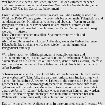
Wer möchte in einem Heim leben, in dem – in den Zimmern nebenan –
mehrere Personen umgebracht wurden? Wer möchte Gefahr laufen, eine
Ladung CS-Gas ins Gesicht zu bekommen?
Unser Gesundheitssystem ist kaputtgespart, weil die Profitgier über das
Wohl der Patient*innen gestellt wurde. Wir brauchen mehr Pflegekräfte und
stattdessen werden Kliniken privatisiert und abgebaut. Wenn zu wenig
Pflegekräfte auf Dauer zuviel Arbeit leisten müssen, kommt es zur
Überlastung und diese führt auch dazu, daß Patient*innen vernachlässigt
werden … müssen.
Diese Zustände schaden uns allen. Spätestens wenn wir alt und
pflegebedürftig sind.
Ab und zu gibt es mal ein kurzes Aufheulen, wenn ein Verbrechen gegen
Pflegebedürftige bekannt wird, oder wieder mal ein krimineller
Pflegedienst auffliegt.
Wir wissen auch von Misshandlungen, Zwangsfixierungen und -
medikamentierungen in den Psychiatrien und Altersheimen. Selten dringt
davon etwas an die Öffentlichkeit und wenn, dann findet es wenig Interesse,
weil man das unliebsame Thema lieber verdrängt. Noch ist man ja nicht
selbst betroffen…
Schauen wir uns den Fall von Gustl Mollath nochmals an. Hat sich seither
etwas verbessert? Nein. Alle, die an dieser unfassbaren Intrige mitgewirkt
haben, die ihn
sieben Jahre seines Leben
s in die forensische Psychiatrie
gebracht hat, weil er Schwarzgeldgeschäfte in Millionenhöhe aufdeckte,
gelten weiterhin als ehrbare Menschen. Daraus kann man schließen, daß
derartige Justiz-“Irrtümer“ jederzeit wieder passieren können und werden.
Man sollte also dringend überlegen, wo man seine Kreuzchen bei den
Wahlen setzt, wenn man will, daß sich hier endlich etwas ändert.
Das sollte uns allen ein Anliegen sein. In unserem ureigensten Interesse. Wir