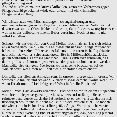
pflegebedürftig sind.
Ab und zu gibt es mal ein kurzes Aufheulen, wenn ein Verbrechen gegen
Pflegebedürftige bekannt wird, oder wieder mal ein krimineller
Pflegedienst auffliegt.
Wir wissen auch von Misshandlungen, Zwangsfixierungen und -
medikamentierungen in den Psychiatrien und Altersheimen. Selten dringt
davon etwas an die Öffentlichkeit und wenn, dann findet es wenig Interesse,
weil man das unliebsame Thema lieber verdrängt. Noch ist man ja nicht
selbst betroffen…
Schauen wir uns den Fall von Gustl Mollath nochmals an. Hat sich seither
etwas verbessert? Nein. Alle, die an dieser unfassbaren Intrige mitgewirkt
haben, die ihn
sieben Jahre seines Leben
s in die forensische Psychiatrie
gebracht hat, weil er Schwarzgeldgeschäfte in Millionenhöhe aufdeckte,
gelten weiterhin als ehrbare Menschen. Daraus kann man schließen, daß
derartige Justiz-“Irrtümer“ jederzeit wieder passieren können und werden.
Man sollte also dringend überlegen, wo man seine Kreuzchen bei den
Wahlen setzt, wenn man will, daß sich hier endlich etwas ändert.
Das sollte uns allen ein Anliegen sein. In unserem ureigensten Interesse. Wir
werden alle mal alt und schwach. Vielleicht sogar dement. Wohin wollt Ihr,
wenn Ihr alt und hilfsbedürftig seid? Wem liefert Ihr Euch aus?
Meine – vom Hals abwärts gelähmte – Freundin wurde in einem Pflegeheim
von einem Pfleger vergewaltigt. Sie ist widerstandsunfähig. Die sehr
religiöse Frau wurde durch die Tat seelisch so schwer verletzt, daß sie sich
umbringen wollte und mit dem Rollstuhl in den Verkehr fuhr. Sie möchte
nie wieder in ein Heim. Das ist ihre größte Angst. Wer dies nicht versteht,
versetzt sich bitte mal in ihre vollkommen abhängige Lage. Sie liegt jetzt
alleine in einer Wohnung und ist darauf angewiesen, daß jeden Tag jemand
vorbeikommt, der sie versorgt, wäscht, auf die Toilette setzt und ihr die