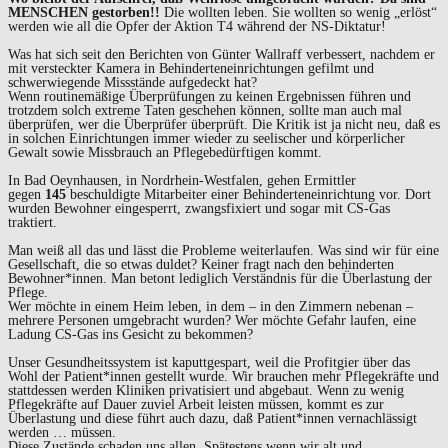
MENSCHEN gestorben!!
Die wollten leben. Sie wollten so wenig „erlöst“
werden wie all die Opfer der Aktion T4 während der NS-Diktatur!
Was hat sich seit den Berichten von Günter Wallraff verbessert, nachdem er
mit versteckter Kamera in Behinderteneinrichtungen gefilmt und
schwerwiegende Missstände aufgedeckt hat?
Wenn routinemäßige Überprüfungen zu keinen Ergebnissen führen und
trotzdem solch extreme Taten geschehen können, sollte man auch mal
überprüfen, wer die Überprüfer überprüft. Die Kritik ist ja nicht neu, daß es
in solchen Einrichtungen immer wieder zu seelischer und körperlicher
Gewalt sowie Missbrauch an Pflegebedürftigen kommt.
In Bad Oeynhausen, in Nordrhein-Westfalen, gehen Ermittler
gegen
145
beschuldigte Mitarbeiter einer Behinderteneinrichtung vor. Dort
wurden Bewohner eingesperrt, zwangsfixiert und sogar mit CS-Gas
traktiert.
Man weiß all das und lässt die Probleme weiterlaufen. Was sind wir für eine
Gesellschaft, die so etwas duldet? Keiner fragt nach den behinderten
Bewohner*innen. Man betont lediglich Verständnis für die Überlastung der
Pflege.
Wer möchte in einem Heim leben, in dem – in den Zimmern nebenan –
mehrere Personen umgebracht wurden? Wer möchte Gefahr laufen, eine
Ladung CS-Gas ins Gesicht zu bekommen?
Unser Gesundheitssystem ist kaputtgespart, weil die Profitgier über das
Wohl der Patient*innen gestellt wurde. Wir brauchen mehr Pflegekräfte und
stattdessen werden Kliniken privatisiert und abgebaut. Wenn zu wenig
Pflegekräfte auf Dauer zuviel Arbeit leisten müssen, kommt es zur
Überlastung und diese führt auch dazu, daß Patient*innen vernachlässigt
werden … müssen.
Diese Zustände schaden uns allen. Spätestens wenn wir alt und