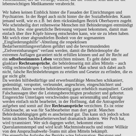
lebenswichtigen Medikamente verabreicht.
Wir haben keinen Einblick hinter die Fassaden der Einrichtungen und
Psychiatrien. In der Regel auch nicht hinter die der Sozialbehörden. Kaum
jemand weiß, wie es z.B. bei dem rückständigen Bezirk Oberbayern zugeht.
Wie scheinheilig dort reihenweise Menschen mit Behinderungen entmündigt
werden, bzw. eine gesetzliche Betreuung verpasst bekommen, damit man
einfach über ihre Köpfe hinweg entscheiden kann, wie sie zu leben haben.
Mit welch einer abgrundtiefen Bosheit von der sogenannten
„Eingliederungshilfe“-Abteilung die respektlosen
Bedarfsermittlungsverfahren geführt und die bevormundenden
„Zielvereinbarungen“ verfasst werden, damit die Behördenopfer die
extremen Auflagen garantiert nicht erfüllen können und auf ihr Recht auf
ein
selbstbestimmtes Leben
verzichten müssen. Es geht dabei um
glasklare
Rechtsansprüche
, die behördenseitig mit allen Mitteln – auch
völlig rechtswidrigen – boykottiert werden! Man scheut sich dabei auch
nicht, falsche Rechtsbelehrungen zu erteilen und Gesetze zu erfinden, die es
gar nicht gibt.
Da werden hilfsbedürftige und erwerbsunfähige Menschen schikaniert,
gedemütigt, verspottet, verleumdet, angeschrien, eingeschüchtert und
entrechtet. Akten werden behördenseitig ganz erheblich manipuliert. Gezielt
Falschaussagen über die Leistungsberechtigten produziert und gehortet.
Eingereichte Unterlagen verschwinden quasi serienmäßig und Anträge
werden einfach nicht bearbeitet, in der Hoffnung, daß die Antragsteller
aufgeben und somit auf ihre
Rechtsansprüche
verzichten. Es ist reine
Glückssache, an was für Sachbearbeiter man dort gerät. Manchen
Behördenabhängigen geht es anscheinend gut. Das kann sich jedoch schon
beim nächsten Sachbearbeiterwechsel dramatisch ändern. Wer Pech hat,
wird tyrannisiert. Wer sich dagegen wehrt, bekommt einen
Querulantenstempel und wird kraft Machtmissbrauchs und reiner Willkür
von den Anspruchsabwehr-Teams mit allen Mitteln bekämpft.
Die eigentliche Aufgabe des Bezirks wäre Information, Beratung und