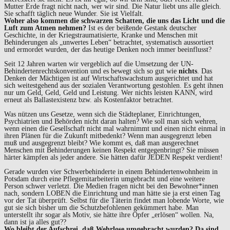
Mutter Erde fragt nicht nach, wer wir sind. Die Natur liebt uns alle gleich.
Sie schafft täglich neue Wunder. Sie ist Vielfalt.
Woher also kommen die schwarzen Schatten, die uns das Licht und die
Luft zum Atmen nehmen?
Ist es der beißende Gestank deutscher
Geschichte, in der Kriegstraumatisierte, Kranke und Menschen mit
Behinderungen als „unwertes Leben“ betrachtet, systematisch aussortiert
und ermordet wurden, der das heutige Denken noch immer beeinflusst?
Seit 12 Jahren warten wir vergeblich auf die Umsetzung der UN-
Behindertenrechtskonvention und es bewegt sich so gut wie
nichts
. Das
Denken der Mächtigen ist auf Wirtschaftswachstum ausgerichtet und hat
sich weitestgehend aus der sozialen Verantwortung gestohlen. Es geht ihnen
nur um Geld, Geld, Geld und Leistung. Wer nichts leisten KANN, wird
erneut als Ballastexistenz bzw. als Kostenfaktor betrachtet.
Was nützen uns Gesetze, wenn sich die Städteplaner, Einrichtungen,
Psychiatrien und Behörden nicht daran halten? Wie soll man sich wehren,
wenn einen die Gesellschaft nicht mal wahrnimmt und einen nicht einmal in
ihren Plänen für die Zukunft mitbedenkt? Wenn man ausgegrenzt leben
muß und ausgegrenzt bleibt? Wie kommt es, daß man ausgerechnet
Menschen mit Behinderungen keinen Respekt entgegenbringt? Sie müssen
härter kämpfen als jeder andere. Sie hätten dafür JEDEN Respekt verdient!
Gerade wurden vier Schwerbehinderte in einem Behindertenwohnheim in
Potsdam durch eine Pflegemitarbeiterin umgebracht und eine weitere
Person schwer verletzt. Die Medien fragen nicht bei den Bewohner*innen
nach, sondern LOBEN die Einrichtung und man hätte sie ja erst einen Tag
vor der Tat überprüft. Selbst für die Täterin findet man lobende Worte, wie
gut sie sich bisher um die Schutzbefohlenen gekümmert habe. Man
unterstellt ihr sogar als Motiv, sie hätte ihre Opfer „erlösen“ wollen. Na,
dann ist ja alles gut??
Wo bleibt der Aufschrei, daß Wehrlose umgebracht wurden?
Da sind