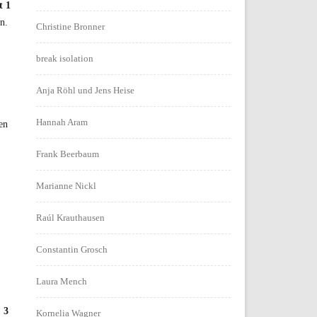
t 1
n.
Christine Bronner
break isolation
Anja Röhl und Jens Heise
Hannah Aram
en
Frank Beerbaum
Marianne Nickl
Raúl Krauthausen
Constantin Grosch
Laura Mench
 3
Kornelia Wagner