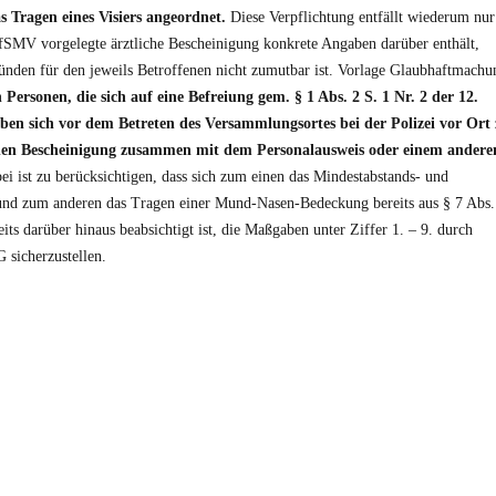
s Tragen eines Visiers angeordnet.
Diese Verpflichtung entfällt wiederum nur
IfSMV vorgelegte ärztliche Bescheinigung konkrete Angaben darüber enthält,
ründen für den jeweils Betroffenen nicht zumutbar ist. Vorlage Glaubhaftmachu
 Personen, die sich auf eine Befreiung gem. § 1 Abs. 2 S. 1 Nr. 2 der 12.
en sich vor dem Betreten des Versammlungsortes bei der Polizei vor Ort
chen Bescheinigung zusammen mit dem Personalausweis oder einem andere
ei ist zu berücksichtigen, dass sich zum einen das Mindestabstands- und
 und zum anderen das Tragen einer Mund-Nasen-Bedeckung bereits aus § 7 Abs.
its darüber hinaus beabsichtigt ist, die Maßgaben unter Ziffer 1. – 9. durch
 sicherzustellen.