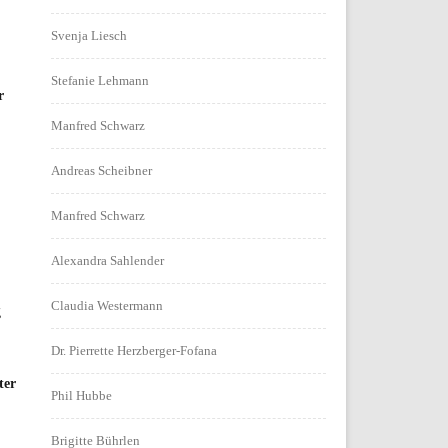
Svenja Liesch
Stefanie Lehmann
r
Manfred Schwarz
Andreas Scheibner
Manfred Schwarz
Alexandra Sahlender
Claudia Westermann
g
Dr. Pierrette Herzberger-Fofana
ter
Phil Hubbe
Brigitte Bührlen