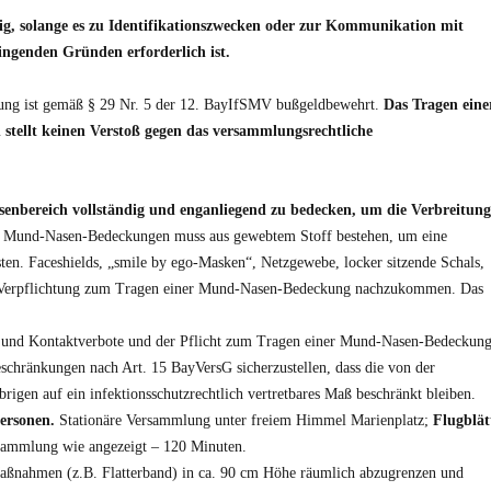
, solange es zu Identifikationszwecken oder zur Kommunikation mit
ngenden Gründen erforderlich ist.
ung ist gemäß § 29 Nr. 5 der 12. BayIfSMV bußgeldbewehrt.
Das Tragen eine
tellt keinen Verstoß gegen das versammlungsrechtliche
bereich vollständig und enganliegend zu bedecken, um die Verbreitung
r Mund-Nasen-Bedeckungen muss aus gewebtem Stoff bestehen, um eine
en. Faceshields, „smile by ego-Masken“, Netzgewebe, locker sitzende Schals,
er Verpflichtung zum Tragen einer Mund-Nasen-Bedeckung nachzukommen. Das
s- und Kontaktverbote und der Pflicht zum Tragen einer Mund-Nasen-Bedeckun
chränkungen nach Art. 15 BayVersG sicherzustellen, dass die von der
gen auf ein infektionsschutzrechtlich vertretbares Maß beschränkt bleiben.
Personen.
Stationäre Versammlung unter freiem Himmel Marienplatz;
Flugblät
sammlung wie angezeigt – 120 Minuten.
Maßnahmen (z.B. Flatterband) in ca. 90 cm Höhe räumlich abzugrenzen und