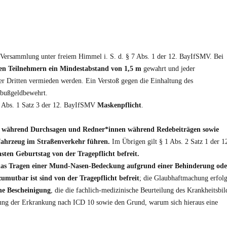
e Versammlung unter freiem Himmel i. S. d. § 7 Abs. 1 der 12. BayIfSMV. Bei
len Teilnehmern ein Mindestabstand von 1,5 m
gewahrt und jeder
r Dritten vermieden werden. Ein Verstoß gegen die Einhaltung des
 bußgeldbewehrt.
7 Abs. 1 Satz 3 der 12. BayIfSMV
Maskenpflicht
.
 während Durchsagen und Redner*innen während Redebeiträgen sowie
fahrzeug im Straßenverkehr führen.
Im Übrigen gilt § 1 Abs. 2 Satz 1 der 1
sten Geburtstag von der Tragepflicht befreit.
 das Tragen einer Mund-Nasen-Bedeckung aufgrund einer Behinderung ode
mutbar ist sind von der Tragepflicht befreit
; die Glaubhaftmachung erfolg
che Bescheinigung
, die die fachlich-medizinische Beurteilung des Krankheitsbil
erung der Erkrankung nach ICD 10 sowie den Grund, warum sich hieraus eine