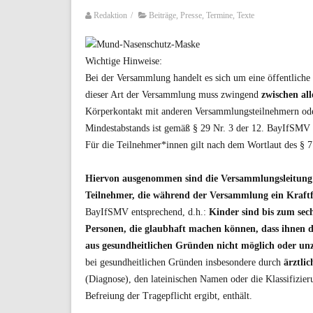
Redaktion
/
Beiträge
,
Presse
,
Termine
,
Texte
Wichtige Hinweise:
Bei der Versammlung handelt es sich um eine öffentlich
dieser Art der Versammlung muss zwingend
zwischen al
Körperkontakt mit anderen Versammlungsteilnehmern ode
Mindestabstands ist gemäß § 29 Nr. 3 der 12. BayIfSMV
Für die Teilnehmer*innen gilt nach dem Wortlaut des § 
Hiervon ausgenommen sind die Versammlungsleitung
Teilnehmer, die während der Versammlung ein Kraft
BayIfSMV entsprechend, d.h.:
Kinder sind bis zum sech
Personen, die glaubhaft machen können, dass ihnen
aus gesundheitlichen Gründen nicht möglich oder unzu
bei gesundheitlichen Gründen insbesondere durch
ärztli
(Diagnose), den lateinischen Namen oder die Klassifizi
Befreiung der Tragepflicht ergibt, enthält.