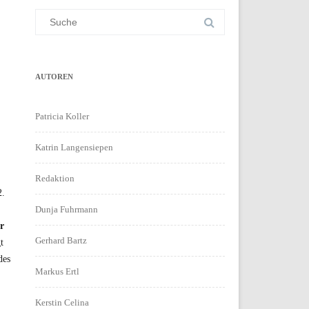
Suchergebnis
für:
AUTOREN
Patricia Koller
Katrin Langensiepen
Redaktion
2.
Dunja Fuhrmann
r
Gerhard Bartz
t
des
Markus Ertl
Kerstin Celina