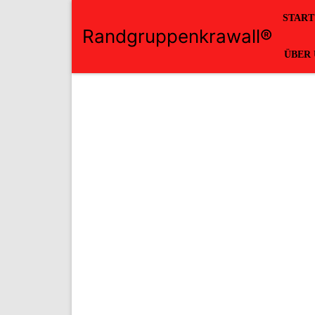
START
Randgruppenkrawall®
ÜBER 