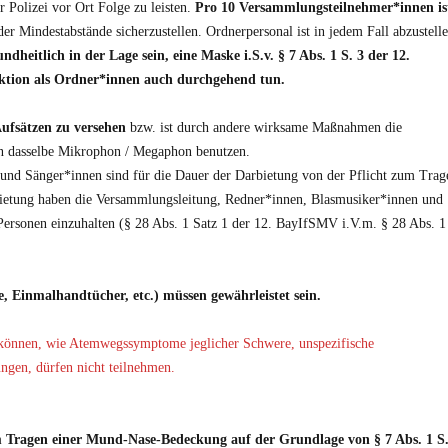
r Polizei vor Ort Folge zu leisten.
Pro 10 Versammlungsteilnehmer*innen is
er Mindestabstände sicherzustellen. Ordnerpersonal ist in jedem Fall abzustelle
heitlich in der Lage sein, eine Maske i.S.v. § 7 Abs. 1 S. 3 der 12.
ktion als Ordner*innen auch durchgehend tun.
Aufsätzen zu versehen
bzw. ist durch andere wirksame Maßnahmen die
en dasselbe Mikrophon / Megaphon benutzen.
und Sänger*innen sind für die Dauer der Darbietung von der Pflicht zum Trag
ietung haben die Versammlungsleitung, Redner*innen, Blasmusiker*innen und
ersonen einzuhalten (§ 28 Abs. 1 Satz 1 der 12. BayIfSMV i.V.m. § 28 Abs. 1
, Einmalhandtücher, etc.) müssen gewährleistet sein.
önnen, wie Atemwegssymptome jeglicher Schwere, unspezifische
gen, dürfen nicht teilnehmen.
um Tragen einer Mund-Nase-Bedeckung auf der Grundlage von § 7 Abs. 1 S.