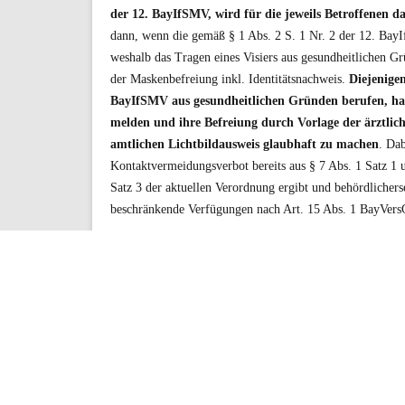
der 12. BayIfSMV, wird für die jeweils Betroffenen da
dann, wenn die gemäß § 1 Abs. 2 S. 1 Nr. 2 der 12. Bay
weshalb das Tragen eines Visiers aus gesundheitlichen G
der Maskenbefreiung inkl. Identitätsnachweis.
Diejenigen
BayIfSMV aus gesundheitlichen Gründen berufen, hab
melden und ihre Befreiung durch Vorlage der ärztli
amtlichen Lichtbildausweis glaubhaft zu machen
. Dab
Kontaktvermeidungsverbot bereits aus § 7 Abs. 1 Satz 1
Satz 3 der aktuellen Verordnung ergibt und behördlicherse
beschränkende Verfügungen nach Art. 15 Abs. 1 BayVersG
Redaktion
Share this Post