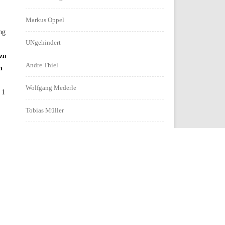
Markus Oppel
ng
UNgehindert
 zu
Andre Thiel
n
Wolfgang Mederle
 1
Tobias Müller
Corinna Rüffer
Markus Igel
Lukas Krämer
Sabine Jaye
Social Peace