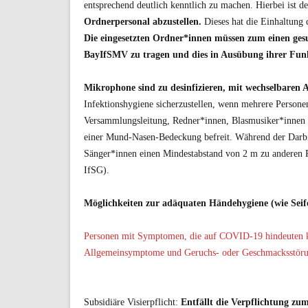
entsprechend deutlich kenntlich zu machen. Hierbei ist de
Ordnerpersonal abzustellen.
Dieses hat die Einhaltung d
Die eingesetzten Ordner*innen müssen zum einen gesund
BayIfSMV zu tragen und dies in Ausübung ihrer Fun
Mikrophone sind zu desinfizieren, mit wechselbaren 
Infektionshygiene sicherzustellen, wenn mehrere Person
Versammlungsleitung, Redner*innen, Blasmusiker*innen 
einer Mund-Nasen-Bedeckung befreit. Während der Darb
Sänger*innen einen Mindestabstand von 2 m zu anderen P
IfSG).
Möglichkeiten zur adäquaten Händehygiene (wie Seife
Personen mit Symptomen, die auf COVID-19 hindeuten k
Allgemeinsymptome und Geruchs- oder Geschmacksstörun
Subsidiäre Visierpflicht:
Entfällt die Verpflichtung z