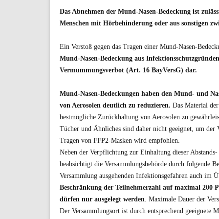
Das Abnehmen der Mund-Nasen-Bedeckung ist zulässig
Menschen mit Hörbehinderung oder aus sonstigen zwi
Ein Verstoß gegen das Tragen einer Mund-Nasen-Bedeck
Mund-Nasen-Bedeckung aus Infektionsschutzgründen s
Vermummungsverbot (Art. 16 BayVersG) dar.
Mund-Nasen-Bedeckungen haben den Mund- und Nasen
von Aerosolen deutlich zu reduzieren.
Das Material de
bestmögliche Zurückhaltung von Aerosolen zu gewährleist
Tücher und Ähnliches sind daher nicht geeignet, um d
Tragen von FFP2-Masken wird empfohlen.
Neben der Verpflichtung zur Einhaltung dieser Abstand
beabsichtigt die Versammlungsbehörde durch folgende Bes
Versammlung ausgehenden Infektionsgefahren auch im Übri
Beschränkung der Teilnehmerzahl auf maximal 200 
dürfen nur ausgelegt werden
. Maximale Dauer der Ver
Der Versammlungsort ist durch entsprechend geeignete 