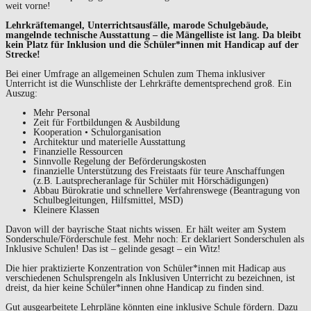
weit vorne!
Lehrkräftemangel, Unterrichtsausfälle, marode Schulgebäude,
mangelnde technische Ausstattung – die Mängelliste ist lang. Da bleibt
kein Platz für Inklusion und die Schüler*innen mit Handicap auf der
Strecke!
Bei einer Umfrage an allgemeinen Schulen zum Thema inklusiver
Unterricht ist die Wunschliste der Lehrkräfte dementsprechend groß. Ein
Auszug:
Mehr Personal
Zeit für Fortbildungen & Ausbildung
Kooperation • Schulorganisation
Architektur und materielle Ausstattung
Finanzielle Ressourcen
Sinnvolle Regelung der Beförderungskosten
finanzielle Unterstützung des Freistaats für teure Anschaffungen
(z.B. Lautsprecheranlage für Schüler mit Hörschädigungen)
Abbau Bürokratie und schnellere Verfahrenswege (Beantragung von
Schulbegleitungen, Hilfsmittel, MSD)
Kleinere Klassen
Davon will der bayrische Staat nichts wissen. Er hält weiter am System
Sonderschule/Förderschule fest. Mehr noch: Er deklariert Sonderschulen als
Inklusive Schulen! Das ist – gelinde gesagt – ein Witz!
Die hier praktizierte Konzentration von Schüler*innen mit Hadicap aus
verschiedenen Schulsprengeln als Inklusiven Unterricht zu bezeichnen, ist
dreist, da hier keine Schüler*innen ohne Handicap zu finden sind.
Gut ausgearbeitete Lehrpläne könnten eine inklusive Schule fördern. Dazu