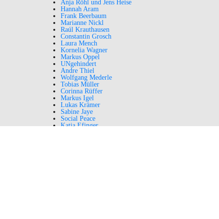
Anja Röhl und Jens Heise
Hannah Aram
Frank Beerbaum
Marianne Nickl
Raúl Krauthausen
Constantin Grosch
Laura Mench
Kornelia Wagner
Markus Oppel
UNgehindert
Andre Thiel
Wolfgang Mederle
Tobias Müller
Corinna Rüffer
Markus Igel
Lukas Krämer
Sabine Jaye
Social Peace
Katja Efinger
Ulrike Follardt
MUCSL
Kristina Tausch
Kassandra Ruhm
Prof. Dr. Klaus Weber
Dr. Gregor Schlicksbier
Martin Haertle
Incluencer against ABA
Tobias Müller
Stefanie Amonat
Beate Jenkner
Gaby Kölbl-Schuberth
Brigitte Ziegler