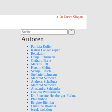
Unser Slogan
Suchergebnis
für:
Autoren
Patricia Koller
Katrin Langensiepen
Redaktion
Dunja Fuhrmann
Gerhard Bartz
Markus Ertl
Kerstin Celina
Svenja Liesch
Stefanie Lehmann
Manfred Schwarz
Andreas Scheibner
Manfred Schwarz
Alexandra Sahlender
Claudia Westermann
Dr. Pierrette Herzberger-Fofana
Phil Hubbe
Brigitte Bührlen
Christine Bronner
break isolation