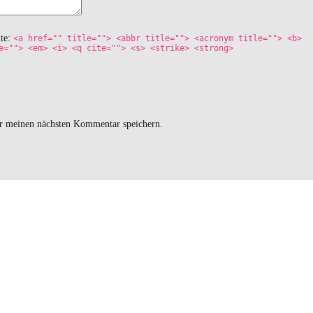
ute:
<a href="" title=""> <abbr title=""> <acronym title=""> <b>
e=""> <em> <i> <q cite=""> <s> <strike> <strong>
r meinen nächsten Kommentar speichern.