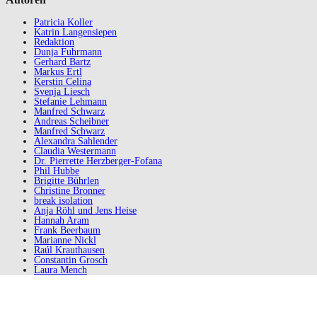
Patricia Koller
Katrin Langensiepen
Redaktion
Dunja Fuhrmann
Gerhard Bartz
Markus Ertl
Kerstin Celina
Svenja Liesch
Stefanie Lehmann
Manfred Schwarz
Andreas Scheibner
Manfred Schwarz
Alexandra Sahlender
Claudia Westermann
Dr. Pierrette Herzberger-Fofana
Phil Hubbe
Brigitte Bührlen
Christine Bronner
break isolation
Anja Röhl und Jens Heise
Hannah Aram
Frank Beerbaum
Marianne Nickl
Raúl Krauthausen
Constantin Grosch
Laura Mench
Kornelia Wagner
Markus Oppel
UNgehindert
Andre Thiel