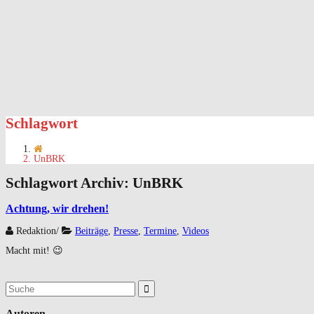
Schlagwort
UnBRK
Schlagwort Archiv:
UnBRK
Achtung, wir drehen!
Redaktion
/
Beiträge
,
Presse
,
Termine
,
Videos
Macht mit! 😉
Suchergebnis
für:
Autoren