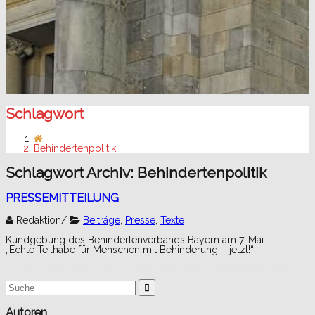
Schlagwort
Behindertenpolitik
Schlagwort Archiv:
Behindertenpolitik
PRESSEMITTEILUNG
Redaktion
/
Beiträge
,
Presse
,
Texte
Kundgebung des Behindertenverbands Bayern am 7. Mai:
„Echte Teilhabe für Menschen mit Behinderung – jetzt!“
Suchergebnis
für:
Autoren