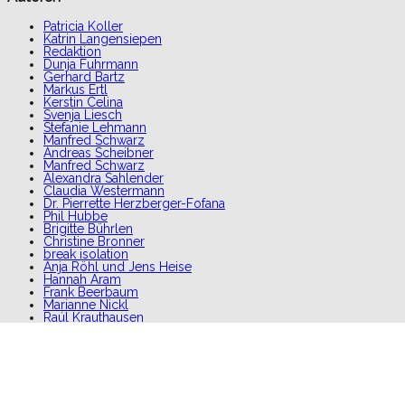
Patricia Koller
Katrin Langensiepen
Redaktion
Dunja Fuhrmann
Gerhard Bartz
Markus Ertl
Kerstin Celina
Svenja Liesch
Stefanie Lehmann
Manfred Schwarz
Andreas Scheibner
Manfred Schwarz
Alexandra Sahlender
Claudia Westermann
Dr. Pierrette Herzberger-Fofana
Phil Hubbe
Brigitte Bührlen
Christine Bronner
break isolation
Anja Röhl und Jens Heise
Hannah Aram
Frank Beerbaum
Marianne Nickl
Raúl Krauthausen
Constantin Grosch
Laura Mench
Kornelia Wagner
Markus Oppel
UNgehindert
Andre Thiel