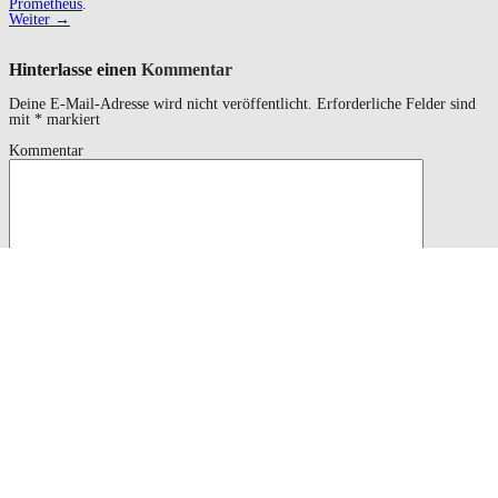
Prometheus
.
Weiter →
Hinterlasse einen
Kommentar
Deine E-Mail-Adresse wird nicht veröffentlicht.
Erforderliche Felder sind
mit
*
markiert
Kommentar
<a href=""
Sie sollten das verwenden
HTML
Schlagworte und Attribute:
title=""> <abbr title=""> <acronym title=""> <b>
<blockquote cite=""> <cite> <code> <del datetime="">
<em> <i> <q cite=""> <s> <strike> <strong>
Name
*
Email
*
Website