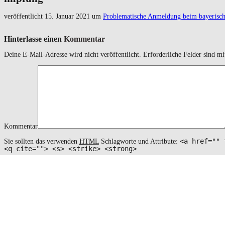
veröffentlicht
15. Januar 2021
um
Problematische Anmeldung beim bayerisc
Hinterlasse einen
Kommentar
Deine E-Mail-Adresse wird nicht veröffentlicht.
Erforderliche Felder sind m
Kommentar
<a href="" 
Sie sollten das verwenden
HTML
Schlagworte und Attribute:
<q cite=""> <s> <strike> <strong>
Name
*
Email
*
Website
Name, E-Mail-Adresse und Website in diesem Browser für meinen nächs