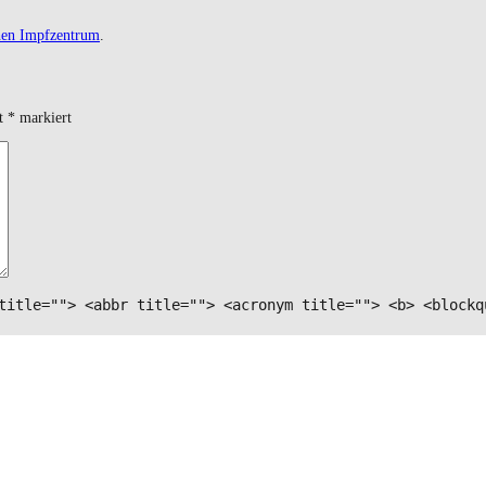
hen Impfzentrum
.
it
*
markiert
title=""> <abbr title=""> <acronym title=""> <b> <blockq
ten Kommentar speichern.