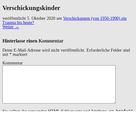
Verschickungskinder
veröffentlicht
5. Oktober 2020
um
Verschickungen (von 1950-1990) ein
Trauma bis heute?
.
Weiter →
Hinterlasse einen
Kommentar
Deine E-Mail-Adresse wird nicht veröffentlicht.
Erforderliche Felder sind
mit
*
markiert
Kommentar
<a href=""
Sie sollten das verwenden
HTML
Schlagworte und Attribute:
title=""> <abbr title=""> <acronym title=""> <b>
<blockquote cite=""> <cite> <code> <del datetime="">
<em> <i> <q cite=""> <s> <strike> <strong>
Name
*