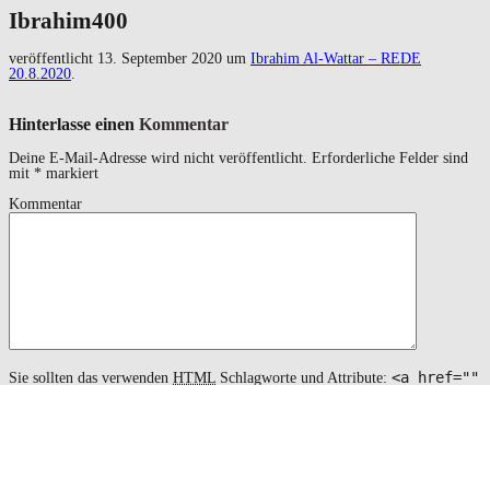
Ibrahim400
veröffentlicht
13. September 2020
um
Ibrahim Al-Wattar – REDE
20.8.2020
.
Hinterlasse einen
Kommentar
Deine E-Mail-Adresse wird nicht veröffentlicht.
Erforderliche Felder sind
mit
*
markiert
Kommentar
<a href=""
Sie sollten das verwenden
HTML
Schlagworte und Attribute:
title=""> <abbr title=""> <acronym title=""> <b>
<blockquote cite=""> <cite> <code> <del datetime="">
<em> <i> <q cite=""> <s> <strike> <strong>
Name
*
Email
*