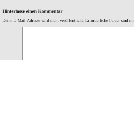
Hinterlasse einen
Kommentar
Deine E-Mail-Adresse wird nicht veröffentlicht.
Erforderliche Felder sind m
Kommentar
<a href="" 
Sie sollten das verwenden
HTML
Schlagworte und Attribute:
<q cite=""> <s> <strike> <strong>
Name
*
Email
*
Website
Name, E-Mail-Adresse und Website in diesem Browser für meinen nächs
Copyright: Patricia Koller · · · ·
Impressum/Datenschutz