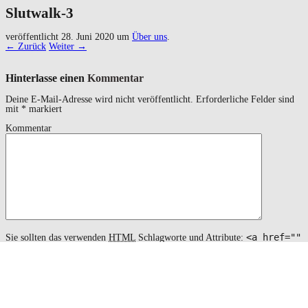
Slutwalk-3
veröffentlicht
28. Juni 2020
um
Über uns
.
← Zurück
Weiter →
Hinterlasse einen
Kommentar
Deine E-Mail-Adresse wird nicht veröffentlicht.
Erforderliche Felder sind
mit
*
markiert
Kommentar
<a href=""
Sie sollten das verwenden
HTML
Schlagworte und Attribute:
title=""> <abbr title=""> <acronym title=""> <b>
<blockquote cite=""> <cite> <code> <del datetime="">
<em> <i> <q cite=""> <s> <strike> <strong>
Name
*
Email
*