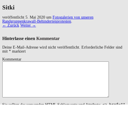
Sitki
veröffentlicht
5. Mai 2020
um
Fotogalerien von unseren
Randgruppenkrawall-Behindertenprotesten
.
← Zurück
Weiter →
Hinterlasse einen
Kommentar
Deine E-Mail-Adresse wird nicht veröffentlicht.
Erforderliche Felder sind
mit
*
markiert
Kommentar
<a href=""
Sie sollten das verwenden
HTML
Schlagworte und Attribute:
title=""> <abbr title=""> <acronym title=""> <b>
<blockquote cite=""> <cite> <code> <del datetime="">
<em> <i> <q cite=""> <s> <strike> <strong>
Name
*