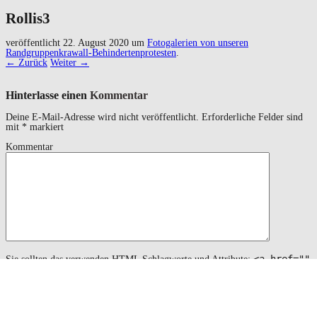
Rollis3
veröffentlicht
22. August 2020
um
Fotogalerien von unseren
Randgruppenkrawall-Behindertenprotesten
.
← Zurück
Weiter →
Hinterlasse einen
Kommentar
Deine E-Mail-Adresse wird nicht veröffentlicht.
Erforderliche Felder sind
mit
*
markiert
Kommentar
<a href=""
Sie sollten das verwenden
HTML
Schlagworte und Attribute:
title=""> <abbr title=""> <acronym title=""> <b>
<blockquote cite=""> <cite> <code> <del datetime="">
<em> <i> <q cite=""> <s> <strike> <strong>
Name
*