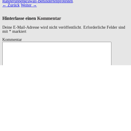
Randgruppenkrawall-Behindertenprotesten
.
← Zurück
Weiter →
Hinterlasse einen
Kommentar
Deine E-Mail-Adresse wird nicht veröffentlicht.
Erforderliche Felder sind
mit
*
markiert
Kommentar
<a href=""
Sie sollten das verwenden
HTML
Schlagworte und Attribute:
title=""> <abbr title=""> <acronym title=""> <b>
<blockquote cite=""> <cite> <code> <del datetime="">
<em> <i> <q cite=""> <s> <strike> <strong>
Name
*
Email
*
Website