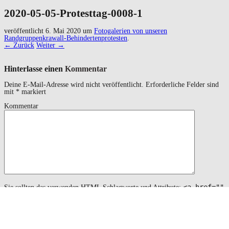
2020-05-05-Protesttag-0008-1
veröffentlicht
6. Mai 2020
um
Fotogalerien von unseren
Randgruppenkrawall-Behindertenprotesten
.
← Zurück
Weiter →
Hinterlasse einen
Kommentar
Deine E-Mail-Adresse wird nicht veröffentlicht.
Erforderliche Felder sind
mit
*
markiert
Kommentar
<a href=""
Sie sollten das verwenden
HTML
Schlagworte und Attribute:
title=""> <abbr title=""> <acronym title=""> <b>
<blockquote cite=""> <cite> <code> <del datetime="">
<em> <i> <q cite=""> <s> <strike> <strong>
Name
*