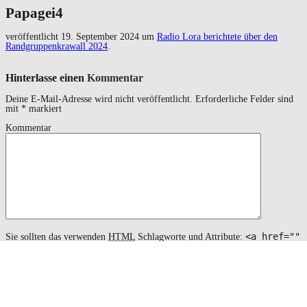
Papagei4
veröffentlicht
19. September 2024
um
Radio Lora berichtete über den
Randgruppenkrawall 2024
.
Hinterlasse einen
Kommentar
Deine E-Mail-Adresse wird nicht veröffentlicht.
Erforderliche Felder sind
mit
*
markiert
Kommentar
<a href=""
Sie sollten das verwenden
HTML
Schlagworte und Attribute:
title=""> <abbr title=""> <acronym title=""> <b>
<blockquote cite=""> <cite> <code> <del datetime="">
<em> <i> <q cite=""> <s> <strike> <strong>
Name
*
Email
*