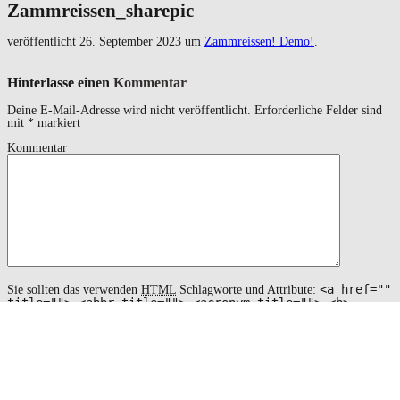
Zammreissen_sharepic
veröffentlicht
26. September 2023
um
Zammreissen! Demo!
.
Hinterlasse einen
Kommentar
Deine E-Mail-Adresse wird nicht veröffentlicht.
Erforderliche Felder sind
mit
*
markiert
Kommentar
<a href=""
Sie sollten das verwenden
HTML
Schlagworte und Attribute:
title=""> <abbr title=""> <acronym title=""> <b>
<blockquote cite=""> <cite> <code> <del datetime="">
<em> <i> <q cite=""> <s> <strike> <strong>
Name
*
Email
*
Website