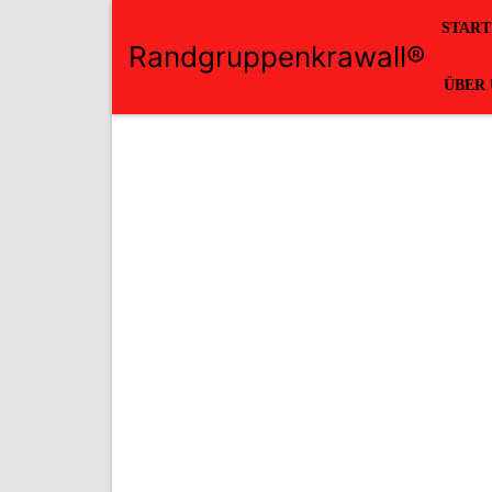
START
Randgruppenkrawall®
ÜBER 