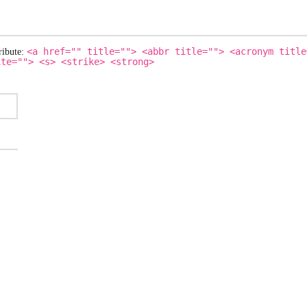
<a href="" title=""> <abbr title=""> <acronym title
ribute:
ite=""> <s> <strike> <strong>
N DIESEM BROWSER FÜR MEINEN NÄCHSTEN KOMMENTAR SPE