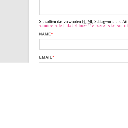
Sie sollten das verwenden
HTML
Schlagworte und Att
<code> <del datetime=""> <em> <i> <q c
NAME
*
EMAIL
*
WEBSITE
NAME, E-MAIL-ADRESSE UND WEBSITE I