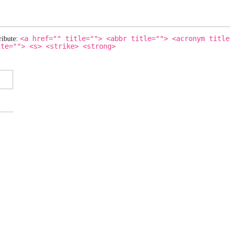
<a href="" title=""> <abbr title=""> <acronym title
ribute:
ite=""> <s> <strike> <strong>
N DIESEM BROWSER FÜR MEINEN NÄCHSTEN KOMMENTAR SPE