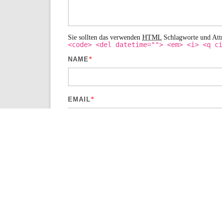
Sie sollten das verwenden
HTML
Schlagworte und Att
<code> <del datetime=""> <em> <i> <q c
NAME
*
EMAIL
*
WEBSITE
NAME, E-MAIL-ADRESSE UND WEBSITE I