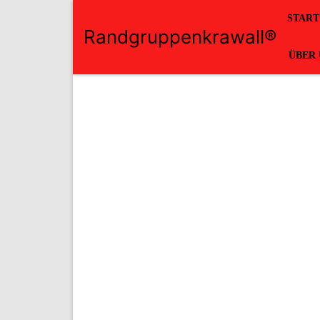
START
Randgruppenkrawall®
ÜBER 