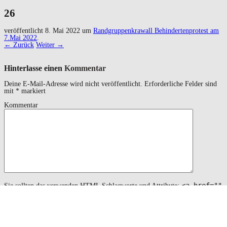
26
veröffentlicht
8. Mai 2022
um
Randgruppenkrawall Behindertenprotest am
7.Mai 2022
.
← Zurück
Weiter →
Hinterlasse einen
Kommentar
Deine E-Mail-Adresse wird nicht veröffentlicht.
Erforderliche Felder sind
mit
*
markiert
Kommentar
<a href=""
Sie sollten das verwenden
HTML
Schlagworte und Attribute:
title=""> <abbr title=""> <acronym title=""> <b>
<blockquote cite=""> <cite> <code> <del datetime="">
<em> <i> <q cite=""> <s> <strike> <strong>
Name
*