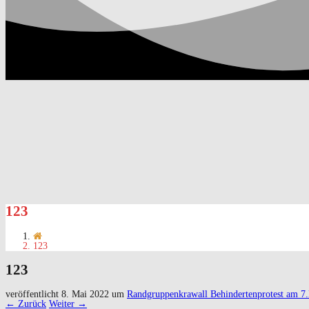
123
123
123
veröffentlicht
8. Mai 2022
um
Randgruppenkrawall Behindertenprotest am 7
← Zurück
Weiter →