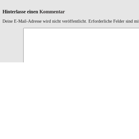
Hinterlasse einen
Kommentar
Deine E-Mail-Adresse wird nicht veröffentlicht.
Erforderliche Felder sind m
Kommentar
<a href="" 
Sie sollten das verwenden
HTML
Schlagworte und Attribute:
<q cite=""> <s> <strike> <strong>
Name
*
Email
*
Website
Name, E-Mail-Adresse und Website in diesem Browser für meinen nächs
Copyright: Patricia Koller · · · ·
Impressum/Datenschutz