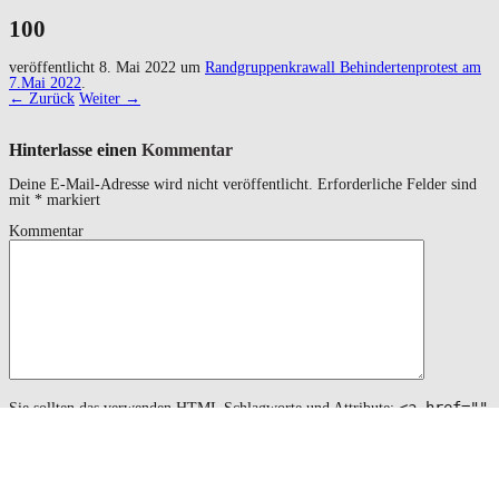
100
veröffentlicht
8. Mai 2022
um
Randgruppenkrawall Behindertenprotest am
7.Mai 2022
.
← Zurück
Weiter →
Hinterlasse einen
Kommentar
Deine E-Mail-Adresse wird nicht veröffentlicht.
Erforderliche Felder sind
mit
*
markiert
Kommentar
<a href=""
Sie sollten das verwenden
HTML
Schlagworte und Attribute:
title=""> <abbr title=""> <acronym title=""> <b>
<blockquote cite=""> <cite> <code> <del datetime="">
<em> <i> <q cite=""> <s> <strike> <strong>
Name
*