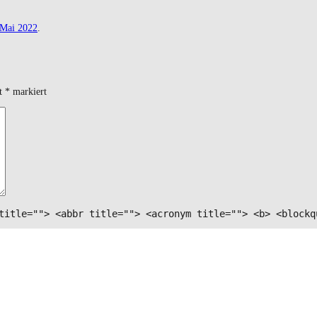
.Mai 2022
.
it
*
markiert
title=""> <abbr title=""> <acronym title=""> <b> <blockq
ten Kommentar speichern.