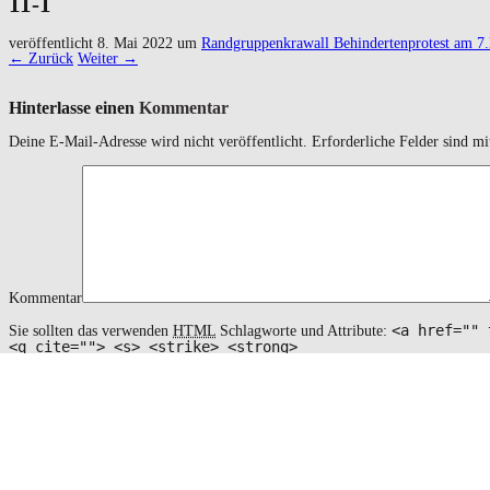
11-1
veröffentlicht
8. Mai 2022
um
Randgruppenkrawall Behindertenprotest am 7
← Zurück
Weiter →
Hinterlasse einen
Kommentar
Deine E-Mail-Adresse wird nicht veröffentlicht.
Erforderliche Felder sind m
Kommentar
<a href="" 
Sie sollten das verwenden
HTML
Schlagworte und Attribute:
<q cite=""> <s> <strike> <strong>
Name
*
Email
*
Website
Name, E-Mail-Adresse und Website in diesem Browser für meinen nächs