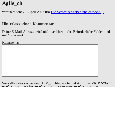
Agile_ch
veröffentlicht
20. April 2022
um
Die Schweizer haben uns entdeckt ;)
.
Hinterlasse einen
Kommentar
Deine E-Mail-Adresse wird nicht veröffentlicht.
Erforderliche Felder sind
mit
*
markiert
Kommentar
<a href=""
Sie sollten das verwenden
HTML
Schlagworte und Attribute:
title=""> <abbr title=""> <acronym title=""> <b>
<blockquote cite=""> <cite> <code> <del datetime="">
<em> <i> <q cite=""> <s> <strike> <strong>
Name
*
Email
*
Website