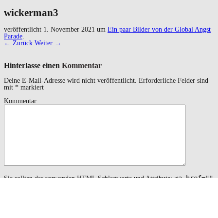
wickerman3
veröffentlicht
1. November 2021
um
Ein paar Bilder von der Global Angst
Parade
.
← Zurück
Weiter →
Hinterlasse einen
Kommentar
Deine E-Mail-Adresse wird nicht veröffentlicht.
Erforderliche Felder sind
mit
*
markiert
Kommentar
<a href=""
Sie sollten das verwenden
HTML
Schlagworte und Attribute:
title=""> <abbr title=""> <acronym title=""> <b>
<blockquote cite=""> <cite> <code> <del datetime="">
<em> <i> <q cite=""> <s> <strike> <strong>
Name
*