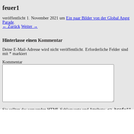
feuer1
veröffentlicht
1. November 2021
um
Ein paar Bilder von der Global Angst
Parade
.
← Zurück
Weiter →
Hinterlasse einen
Kommentar
Deine E-Mail-Adresse wird nicht veröffentlicht.
Erforderliche Felder sind
mit
*
markiert
Kommentar
<a href=""
Sie sollten das verwenden
HTML
Schlagworte und Attribute:
title=""> <abbr title=""> <acronym title=""> <b>
<blockquote cite=""> <cite> <code> <del datetime="">
<em> <i> <q cite=""> <s> <strike> <strong>
Name
*