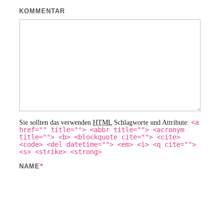
KOMMENTAR
<a
Sie sollten das verwenden
HTML
Schlagworte und Attribute:
href="" title=""> <abbr title=""> <acronym
title=""> <b> <blockquote cite=""> <cite>
<code> <del datetime=""> <em> <i> <q cite="">
<s> <strike> <strong>
NAME
*
EMAIL
*