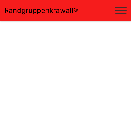
Randgruppenkrawall®