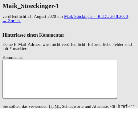
Maik_Stoeckinger-1
veröffentlicht
21. August 2020
um
Maik Stöckinger – REDE 20.8.2020
.
← Zurück
Hinterlasse einen
Kommentar
Deine E-Mail-Adresse wird nicht veröffentlicht.
Erforderliche Felder sind
mit
*
markiert
Kommentar
<a href=""
Sie sollten das verwenden
HTML
Schlagworte und Attribute:
title=""> <abbr title=""> <acronym title=""> <b>
<blockquote cite=""> <cite> <code> <del datetime="">
<em> <i> <q cite=""> <s> <strike> <strong>
Name
*
Email
*