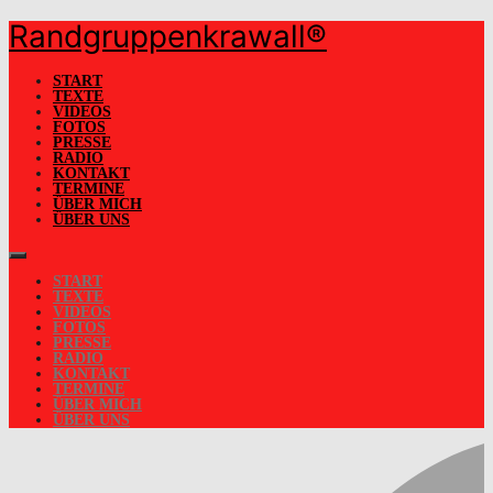
Randgruppenkrawall®
Skip
to
content
START
TEXTE
VIDEOS
FOTOS
PRESSE
RADIO
KONTAKT
TERMINE
ÜBER MICH
ÜBER UNS
START
TEXTE
VIDEOS
FOTOS
PRESSE
RADIO
KONTAKT
TERMINE
ÜBER MICH
ÜBER UNS