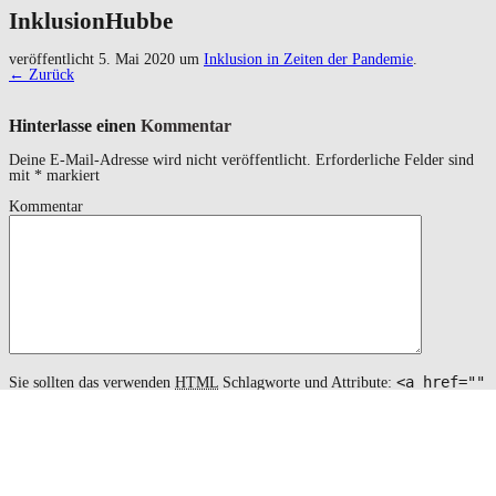
InklusionHubbe
veröffentlicht
5. Mai 2020
um
Inklusion in Zeiten der Pandemie
.
← Zurück
Hinterlasse einen
Kommentar
Deine E-Mail-Adresse wird nicht veröffentlicht.
Erforderliche Felder sind
mit
*
markiert
Kommentar
<a href=""
Sie sollten das verwenden
HTML
Schlagworte und Attribute:
title=""> <abbr title=""> <acronym title=""> <b>
<blockquote cite=""> <cite> <code> <del datetime="">
<em> <i> <q cite=""> <s> <strike> <strong>
Name
*
Email
*