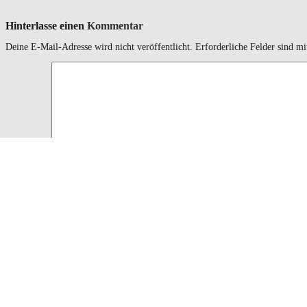
Hinterlasse einen
Kommentar
Deine E-Mail-Adresse wird nicht veröffentlicht.
Erforderliche Felder sind m
Kommentar
<a href="" 
Sie sollten das verwenden
HTML
Schlagworte und Attribute:
<q cite=""> <s> <strike> <strong>
Name
*
Email
*
Website
Name, E-Mail-Adresse und Website in diesem Browser für meinen nächs
Copyright: Patricia Koller · · · ·
Impressum/Datenschutz